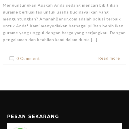
Menguntungkan Apakah Anda sedang mencari bibit ikan
gurame berkualitas untuk usaha budidaya ikan yang
menguntungkan? AmanahBenur.com adalah solusi terbaik
untuk Anda! Kami menyediakan berbagai pilihan benih ikan
gurame yang unggul dengan harga yang terjangkau. Dengan
pengalaman dan keahlian kami dalam dunia [...]
Read more
0 Comment
PESAN SEKARANG