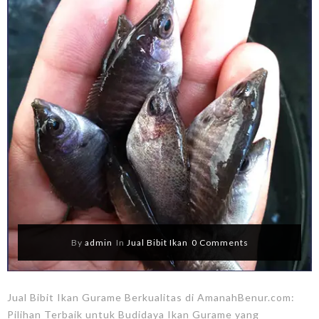
By
admin
In
Jual Bibit Ikan
0 Comments
Jual Bibit Ikan Gurame Berkualitas di AmanahBenur.com:
Pilihan Terbaik untuk Budidaya Ikan Gurame yang