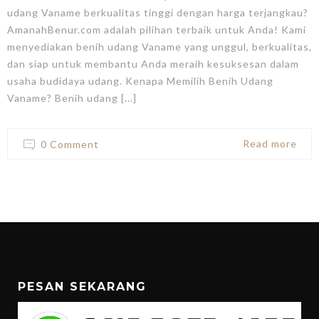
udang Vaname berkualitas tinggi dengan harga terjangkau?
AmanahBenur.com adalah pilihan terbaik untuk Anda! Kami
menyediakan benih udang Vaname yang unggul, berkualitas,
dan siap untuk membantu Anda meraih kesuksesan dalam
usaha budidaya udang. Kenapa Memilih Benih Udang
Vaname? Benih udang [...]
Read more
0 Comment
PESAN SEKARANG