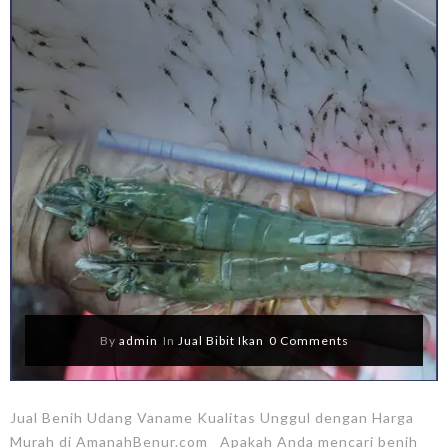
By
admin
In
Jual Bibit Ikan
0 Comments
Jual Benih Udang Vaname Kualitas Unggul dengan Harga
Murah di AmanahBenur.com Apakah Anda mencari benih