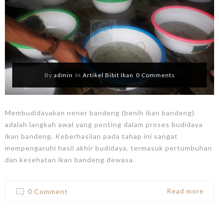
By
admin
In
Artikel Bibit Ikan
0 Comments
Membudidayakan nener bandeng (benih ikan bandeng)
adalah langkah awal yang penting dalam proses budidaya
ikan bandeng. Keberhasilan pada tahap ini sangat
mempengaruhi hasil akhir budidaya, termasuk pertumbuhan
dan kesehatan ikan bandeng dewasa.
Read more
0 Comment