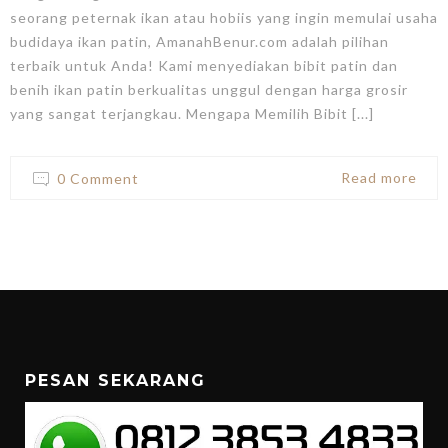
seorang peternak ikan atau hobiis yang ingin memulai usaha
budidaya ikan patin, AmanahBenur.com adalah pilihan
terbaik untuk Anda! Kami menyediakan bibit patin dan
benih ikan patin berkualitas unggul dengan harga grosir
yang sangat terjangkau. Mengapa Memilih Bibit [...]
Read more
0 Comment
PESAN SEKARANG