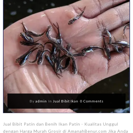
By
admin
In
Jual Bibit Ikan
0 Comments
Jual Bibit Patin dan Benih Ikan Patin - Kualitas Unggul
dengan Harga Murah Grosir di AmanahBenur.com Jika Anda