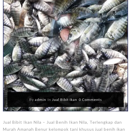
By
admin
In
Jual Bibit Ikan
0 Comments
Jual Bibit Ikan Nila – Jual Benih Ikan Nila, Terlengkap dan
Murah Amanah Benur kelompok tani khusus jual benih ikan