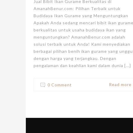
Jual Bibit Ikan Gurame Berkualitas di
AmanahBenur.com: Pilihan Terbaik untuk
Budidaya Ikan Gurame yang Menguntungkan
Apakah Anda sedang mencari bibit ikan guram
berkualitas untuk usaha budidaya ikan yang
menguntungkan? AmanahBenur.com adalah
solusi terbaik untuk Anda! Kami menyediakan
berbagai pilihan benih ikan gurame yang unggu
dengan harga yang terjangkau. Dengan
pengalaman dan keahlian kami dalam dunia [...]
Read more
0 Comment