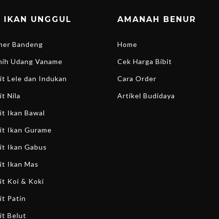
T IKAN UNGGUL
AMANAH BENUR
ener Bandeng
Home
enih Udang Vaname
Cek Harga Bibit
bit Lele dan Indukan
Cara Order
it Nila
Artikel Budidaya
bit Ikan Bawal
bit Ikan Gurame
bit Ikan Gabus
bit Ikan Mas
it Koi & Koki
it Patin
it Belut