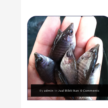
By
admin
In
Jual Bibit Ikan
0 Comments