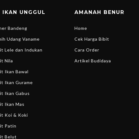
T IKAN UNGGUL
AMANAH BENUR
ener Bandeng
Home
enih Udang Vaname
Cek Harga Bibit
bit Lele dan Indukan
Cara Order
it Nila
Artikel Budidaya
bit Ikan Bawal
bit Ikan Gurame
bit Ikan Gabus
bit Ikan Mas
it Koi & Koki
it Patin
it Belut