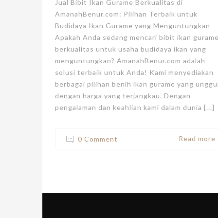
Jual Bibit Ikan Gurame Berkualitas di
AmanahBenur.com: Pilihan Terbaik untuk
Budidaya Ikan Gurame yang Menguntungkan
Apakah Anda sedang mencari bibit ikan guram
berkualitas untuk usaha budidaya ikan yang
menguntungkan? AmanahBenur.com adalah
solusi terbaik untuk Anda! Kami menyediakan
berbagai pilihan benih ikan gurame yang unggu
dengan harga yang terjangkau. Dengan
pengalaman dan keahlian kami dalam dunia [...]
Read more
0 Comment