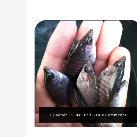
By
admin
In
Jual Bibit Ikan
0 Comments