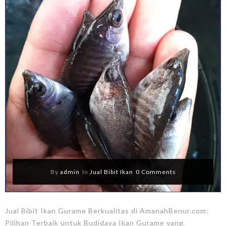
By
admin
In
Jual Bibit Ikan
0 Comments
Jual Bibit Ikan Gurame Berkualitas di AmanahBenur.com:
Pilihan Terbaik untuk Budidaya Ikan Gurame yang