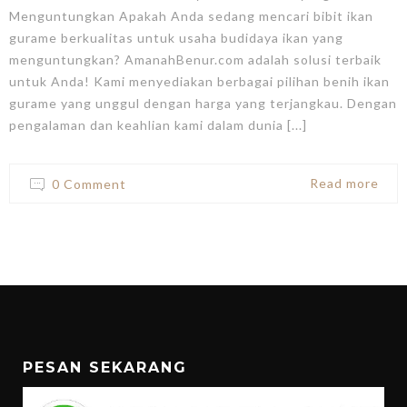
Menguntungkan Apakah Anda sedang mencari bibit ikan
gurame berkualitas untuk usaha budidaya ikan yang
menguntungkan? AmanahBenur.com adalah solusi terbaik
untuk Anda! Kami menyediakan berbagai pilihan benih ikan
gurame yang unggul dengan harga yang terjangkau. Dengan
pengalaman dan keahlian kami dalam dunia [...]
Read more
0 Comment
PESAN SEKARANG