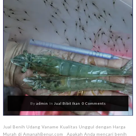
By
admin
In
Jual Bibit Ikan
0 Comments
Jual Benih Udang Vaname Kualitas Unggul dengan Harga
Murah di AmanahBenur.com Apakah Anda mencari benih