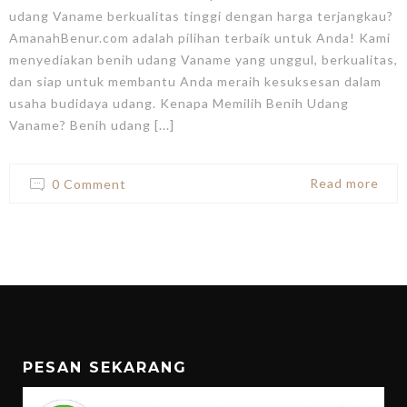
udang Vaname berkualitas tinggi dengan harga terjangkau?
AmanahBenur.com adalah pilihan terbaik untuk Anda! Kami
menyediakan benih udang Vaname yang unggul, berkualitas,
dan siap untuk membantu Anda meraih kesuksesan dalam
usaha budidaya udang. Kenapa Memilih Benih Udang
Vaname? Benih udang [...]
Read more
0 Comment
PESAN SEKARANG