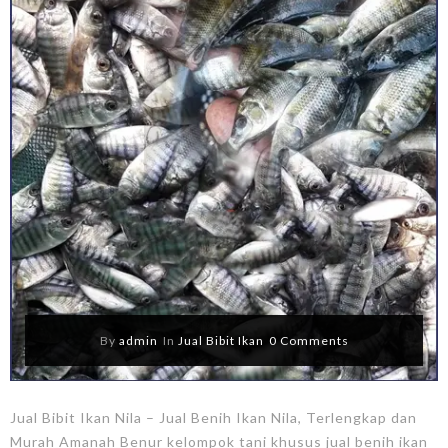
By
admin
In
Jual Bibit Ikan
0 Comments
Jual Bibit Ikan Nila – Jual Benih Ikan Nila, Terlengkap dan
Murah Amanah Benur kelompok tani khusus jual benih ikan