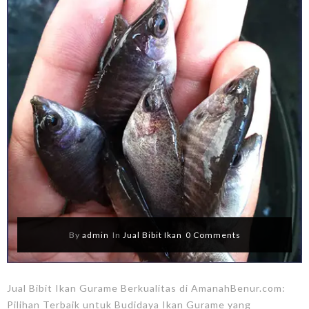
By
admin
In
Jual Bibit Ikan
0 Comments
Jual Bibit Ikan Gurame Berkualitas di AmanahBenur.com:
Pilihan Terbaik untuk Budidaya Ikan Gurame yang