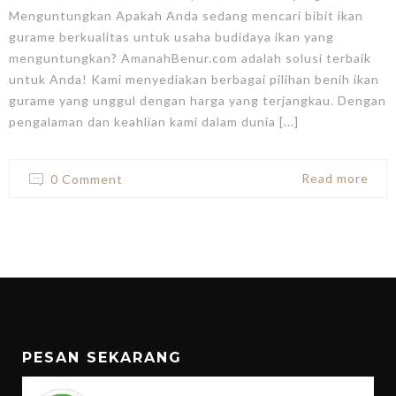
Menguntungkan Apakah Anda sedang mencari bibit ikan
gurame berkualitas untuk usaha budidaya ikan yang
menguntungkan? AmanahBenur.com adalah solusi terbaik
untuk Anda! Kami menyediakan berbagai pilihan benih ikan
gurame yang unggul dengan harga yang terjangkau. Dengan
pengalaman dan keahlian kami dalam dunia [...]
Read more
0 Comment
PESAN SEKARANG