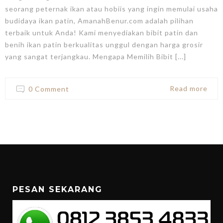
seorang peternak ikan atau hobiis yang ingin memulai usaha
budidaya ikan patin, AmanahBenur.com adalah pilihan
terbaik untuk Anda! Kami menyediakan bibit patin dan
benih ikan patin berkualitas unggul dengan harga grosir
yang sangat terjangkau. Mengapa Memilih Bibit [...]
Read more
0 Comment
PESAN SEKARANG