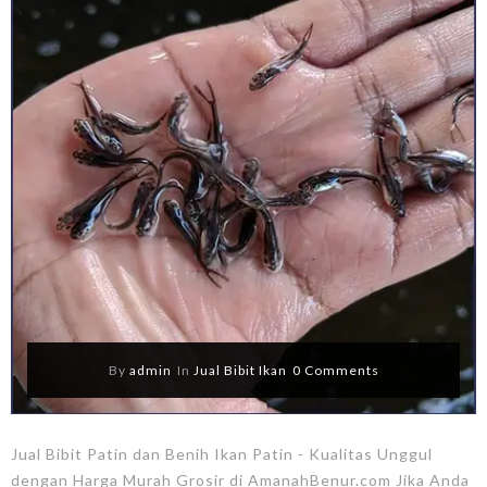
By
admin
In
Jual Bibit Ikan
0 Comments
Jual Bibit Patin dan Benih Ikan Patin - Kualitas Unggul
dengan Harga Murah Grosir di AmanahBenur.com Jika Anda