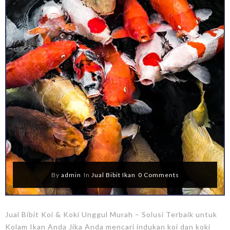
By
admin
In
Jual Bibit Ikan
0 Comments
Jual Bibit Koi & Koki Unggul Murah – Solusi Terbaik untuk
Kolam Ikan Anda Jika Anda mencari indukan koi dan koki