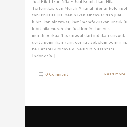
Jual Bibit Ikan Nila – Jual Benih Ikan Nila,
Terlengkap dan Murah Amanah Benur kelompo
tani khusus jual benih ikan air tawar dan jual
bibit ikan air tawar, kami memfokuskan untuk ju
bibit nila murah dan jual benih ikan nila
murah berkualitas unggul dari indukan unggul,
serta pemilihan yang cermat sebelum pengirim
ke Petani Budidaya di Seluruh Nusantara
Indonesia. [...]
Read more
0 Comment