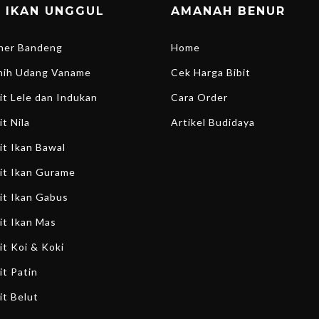
T IKAN UNGGUL
AMANAH BENUR
ener Bandeng
Home
enih Udang Vaname
Cek Harga Bibit
bit Lele dan Indukan
Cara Order
it Nila
Artikel Budidaya
bit Ikan Bawal
bit Ikan Gurame
bit Ikan Gabus
bit Ikan Mas
it Koi & Koki
it Patin
it Belut