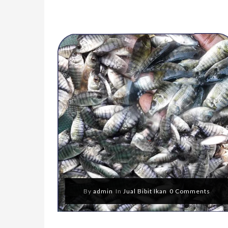
By
admin
In
Jual Bibit Ikan
0 Comments