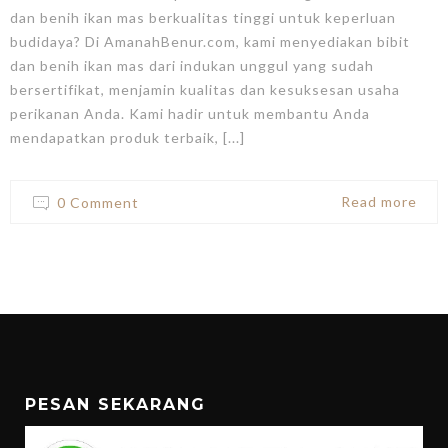
dan benih ikan mas berkualitas tinggi untuk keperluan
budidaya? Di AmanahBenur.com, kami menyediakan bibit
dan benih ikan mas dari indukan unggul yang sudah
bersertifikat, menjamin kualitas dan kesuksesan usaha
perikanan Anda. Kami hadir untuk membantu Anda
mendapatkan produk terbaik, [...]
Read more
0 Comment
PESAN SEKARANG