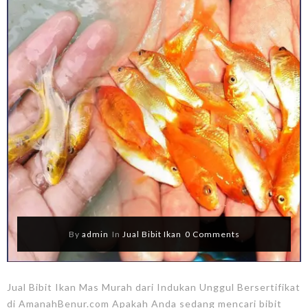
By
admin
In
Jual Bibit Ikan
0 Comments
Jual Bibit Ikan Mas Murah dari Indukan Unggul Bersertifikat
di AmanahBenur.com Apakah Anda sedang mencari bibit