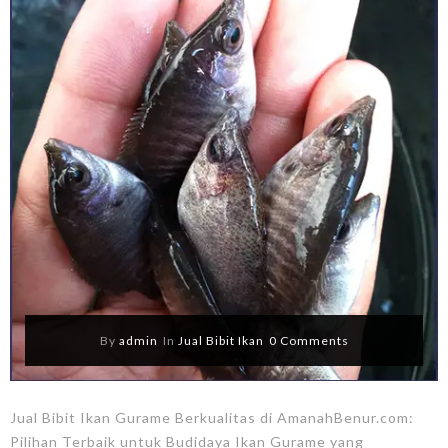
By
admin
In
Jual Bibit Ikan
0 Comments
Jual Bibit Ikan Gurame Berkualitas di AmanahBenur.com:
Pilihan Terbaik untuk Budidaya Ikan Gurame yang