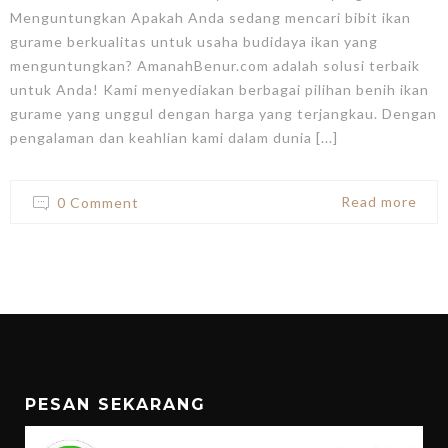
Menguntungkan Apakah Anda sedang mencari bibit ikan
gurame berkualitas untuk usaha budidaya ikan yang
menguntungkan? AmanahBenur.com adalah solusi terbaik
untuk Anda! Kami menyediakan berbagai pilihan benih ikan
gurame yang unggul dengan harga yang terjangkau. Dengan
pengalaman dan keahlian kami dalam dunia [...]
Read more
0 Comment
PESAN SEKARANG