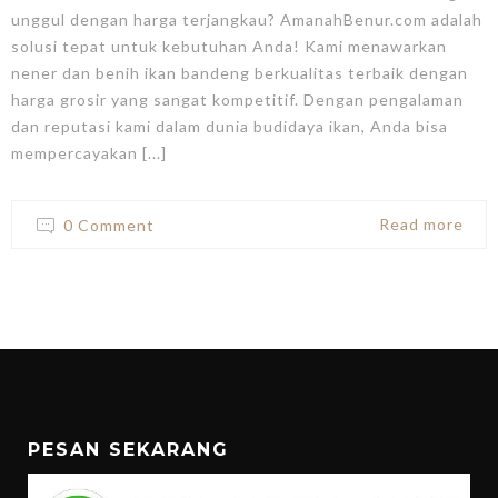
unggul dengan harga terjangkau? AmanahBenur.com adalah
solusi tepat untuk kebutuhan Anda! Kami menawarkan
nener dan benih ikan bandeng berkualitas terbaik dengan
harga grosir yang sangat kompetitif. Dengan pengalaman
dan reputasi kami dalam dunia budidaya ikan, Anda bisa
mempercayakan [...]
Read more
0 Comment
PESAN SEKARANG