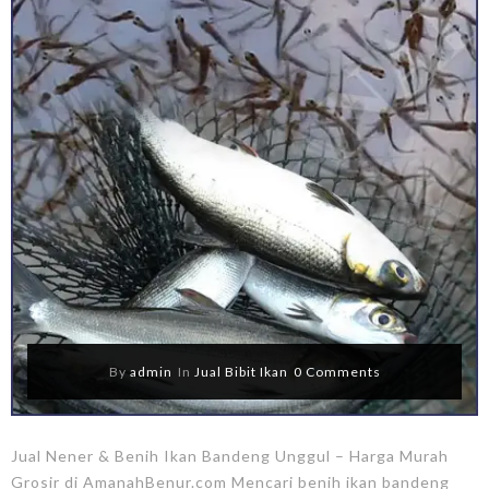
By
admin
In
Jual Bibit Ikan
0 Comments
Jual Nener & Benih Ikan Bandeng Unggul – Harga Murah
Grosir di AmanahBenur.com Mencari benih ikan bandeng