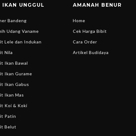
T IKAN UNGGUL
AMANAH BENUR
ener Bandeng
Home
enih Udang Vaname
Cek Harga Bibit
bit Lele dan Indukan
Cara Order
it Nila
Artikel Budidaya
bit Ikan Bawal
bit Ikan Gurame
bit Ikan Gabus
bit Ikan Mas
it Koi & Koki
it Patin
it Belut