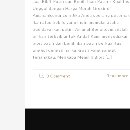
Jual Bibit Patin dan Benih Ikan Patin - Kualitas
Unggul dengan Harga Murah Grosir di
AmanahBenur.com Jika Anda seorang peternak
ikan atau hobiis yang ingin memulai usaha
budidaya ikan patin, AmanahBenur.com adalah
pilihan terbaik untuk Anda! Kami menyediakan
bibit patin dan benih ikan patin berkualitas
unggul dengan harga grosir yang sangat
terjangkau. Mengapa Memilih Bibit [...]
Read more
0 Comment