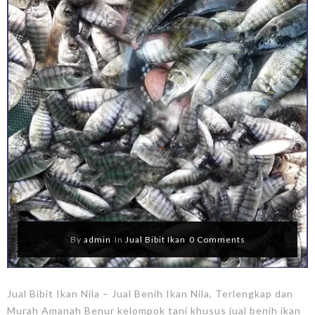
By
admin
In
Jual Bibit Ikan
0 Comments
Jual Bibit Ikan Nila – Jual Benih Ikan Nila, Terlengkap dan
Murah Amanah Benur kelompok tani khusus jual benih ikan