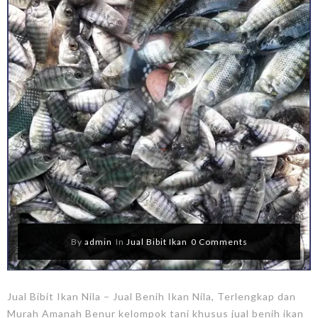
By
admin
In
Jual Bibit Ikan
0 Comments
Jual Bibit Ikan Nila – Jual Benih Ikan Nila, Terlengkap dan
Murah Amanah Benur kelompok tani khusus jual benih ikan