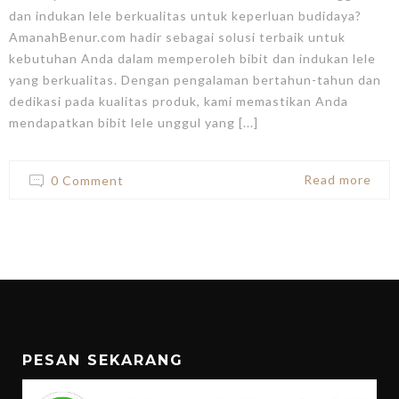
dan indukan lele berkualitas untuk keperluan budidaya?
AmanahBenur.com hadir sebagai solusi terbaik untuk
kebutuhan Anda dalam memperoleh bibit dan indukan lele
yang berkualitas. Dengan pengalaman bertahun-tahun dan
dedikasi pada kualitas produk, kami memastikan Anda
mendapatkan bibit lele unggul yang [...]
Read more
0 Comment
PESAN SEKARANG