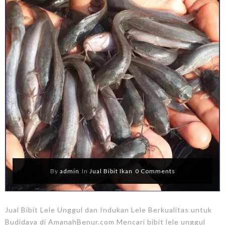
By
admin
In
Jual Bibit Ikan
0 Comments
Jual Bibit Lele Unggul dan Indukan Lele Berkualitas untuk
Budidaya di AmanahBenur.com Mencari bibit lele unggul