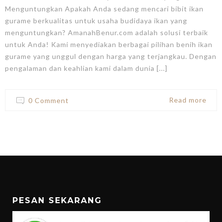
Menguntungkan Apakah Anda sedang mencari bibit ikan
gurame berkualitas untuk usaha budidaya ikan yang
menguntungkan? AmanahBenur.com adalah solusi terbaik
untuk Anda! Kami menyediakan berbagai pilihan benih ikan
gurame yang unggul dengan harga yang terjangkau. Dengan
pengalaman dan keahlian kami dalam dunia [...]
Read more
0 Comment
PESAN SEKARANG