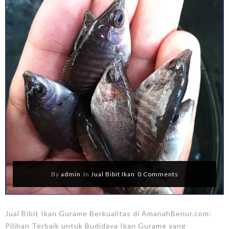
By
admin
In
Jual Bibit Ikan
0 Comments
Jual Bibit Ikan Gurame Berkualitas di AmanahBenur.com:
Pilihan Terbaik untuk Budidaya Ikan Gurame yang