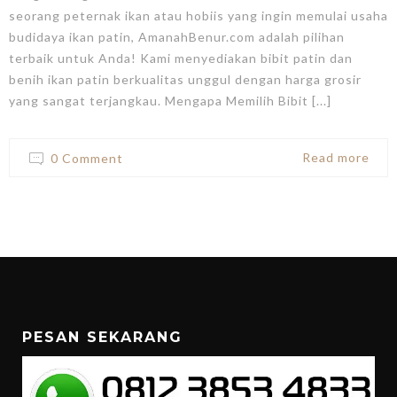
seorang peternak ikan atau hobiis yang ingin memulai usaha
budidaya ikan patin, AmanahBenur.com adalah pilihan
terbaik untuk Anda! Kami menyediakan bibit patin dan
benih ikan patin berkualitas unggul dengan harga grosir
yang sangat terjangkau. Mengapa Memilih Bibit [...]
Read more
0 Comment
PESAN SEKARANG