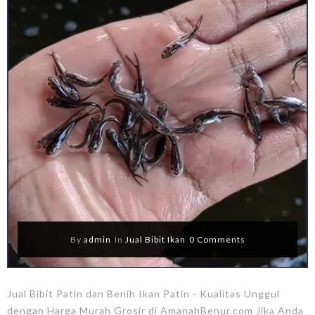
By
admin
In
Jual Bibit Ikan
0 Comments
Jual Bibit Patin dan Benih Ikan Patin - Kualitas Unggul
dengan Harga Murah Grosir di AmanahBenur.com Jika Anda