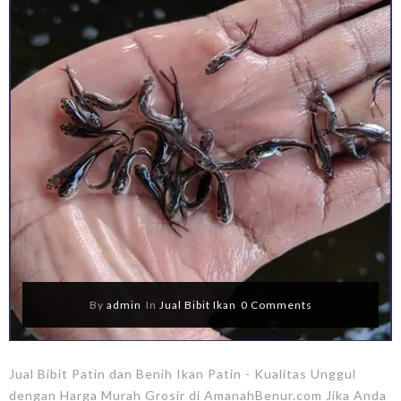
By
admin
In
Jual Bibit Ikan
0 Comments
Jual Bibit Patin dan Benih Ikan Patin - Kualitas Unggul
dengan Harga Murah Grosir di AmanahBenur.com Jika Anda