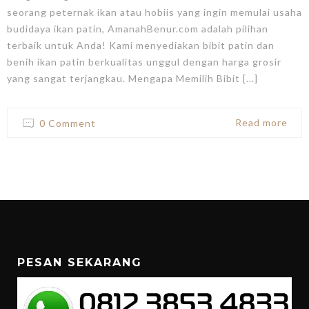
seorang peternak ikan atau hobiis yang ingin memulai usaha
budidaya ikan patin, AmanahBenur.com adalah pilihan
terbaik untuk Anda! Kami menyediakan bibit patin dan
benih ikan patin berkualitas unggul dengan harga grosir
yang sangat terjangkau. Mengapa Memilih Bibit [...]
Read more
0 Comment
PESAN SEKARANG