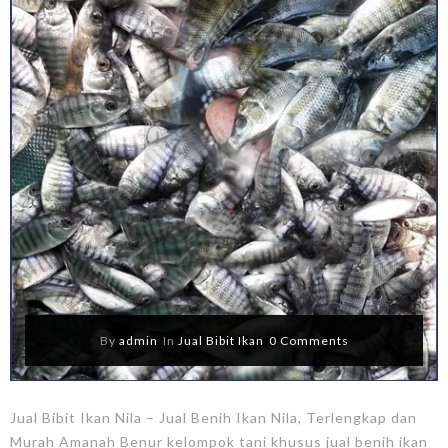
By
admin
In
Jual Bibit Ikan
0 Comments
Jual Bibit Ikan Nila – Jual Benih Ikan Nila, Terlengkap dan
Murah Amanah Benur kelompok tani khusus jual benih ikan