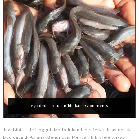
By
admin
In
Jual Bibit Ikan
0 Comments
Jual Bibit Lele Unggul dan Indukan Lele Berkualitas untuk
Budidaya di AmanahBenur.com Mencari bibit lele unggul