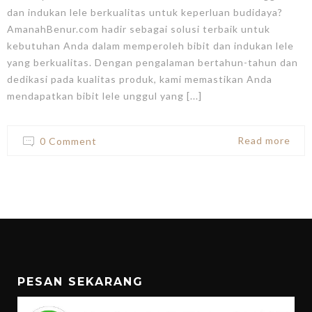
dan indukan lele berkualitas untuk keperluan budidaya?
AmanahBenur.com hadir sebagai solusi terbaik untuk
kebutuhan Anda dalam memperoleh bibit dan indukan lele
yang berkualitas. Dengan pengalaman bertahun-tahun dan
dedikasi pada kualitas produk, kami memastikan Anda
mendapatkan bibit lele unggul yang [...]
Read more
0 Comment
PESAN SEKARANG