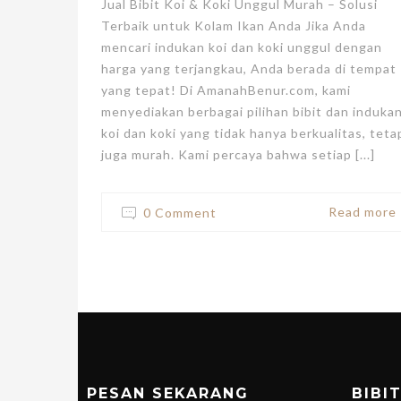
Jual Bibit Koi & Koki Unggul Murah – Solusi
Terbaik untuk Kolam Ikan Anda Jika Anda
mencari indukan koi dan koki unggul dengan
harga yang terjangkau, Anda berada di tempat
yang tepat! Di AmanahBenur.com, kami
menyediakan berbagai pilihan bibit dan induka
koi dan koki yang tidak hanya berkualitas, teta
juga murah. Kami percaya bahwa setiap [...]
Read more
0 Comment
PESAN SEKARANG
BIBI