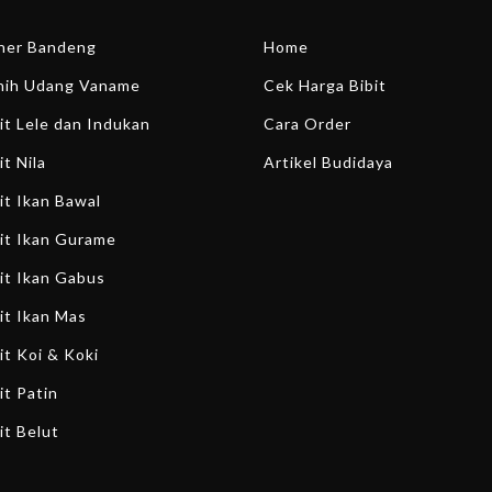
ener Bandeng
Home
enih Udang Vaname
Cek Harga Bibit
bit Lele dan Indukan
Cara Order
it Nila
Artikel Budidaya
bit Ikan Bawal
bit Ikan Gurame
bit Ikan Gabus
bit Ikan Mas
it Koi & Koki
it Patin
it Belut