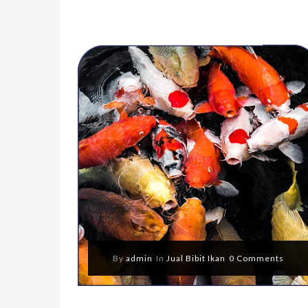
By
admin
In
Jual Bibit Ikan
0 Comments