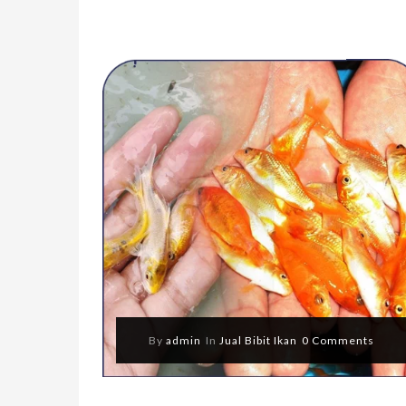
By
admin
In
Jual Bibit Ikan
0 Comments