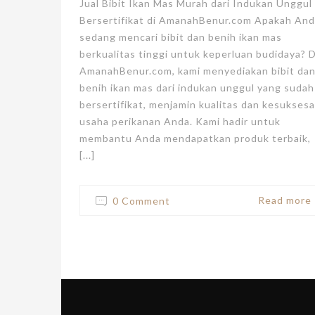
Jual Bibit Ikan Mas Murah dari Indukan Unggul
Bersertifikat di AmanahBenur.com Apakah An
sedang mencari bibit dan benih ikan mas
berkualitas tinggi untuk keperluan budidaya? D
AmanahBenur.com, kami menyediakan bibit da
benih ikan mas dari indukan unggul yang sudah
bersertifikat, menjamin kualitas dan kesukses
usaha perikanan Anda. Kami hadir untuk
membantu Anda mendapatkan produk terbaik,
[...]
Read more
0 Comment