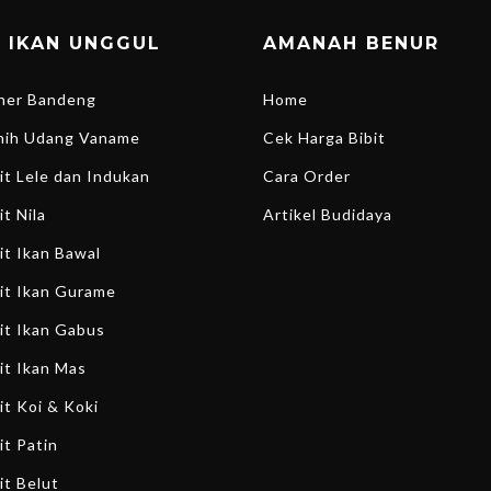
T IKAN UNGGUL
AMANAH BENUR
ener Bandeng
Home
enih Udang Vaname
Cek Harga Bibit
bit Lele dan Indukan
Cara Order
it Nila
Artikel Budidaya
bit Ikan Bawal
bit Ikan Gurame
bit Ikan Gabus
bit Ikan Mas
it Koi & Koki
it Patin
it Belut