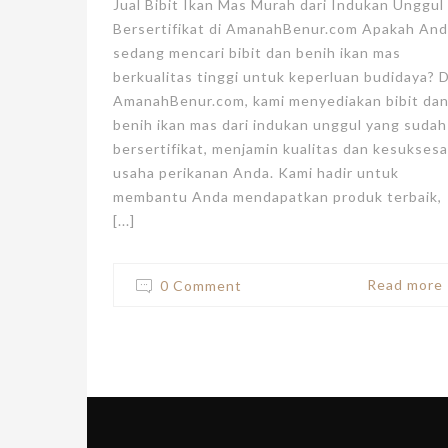
Jual Bibit Ikan Mas Murah dari Indukan Unggul
Bersertifikat di AmanahBenur.com Apakah An
sedang mencari bibit dan benih ikan mas
berkualitas tinggi untuk keperluan budidaya? D
AmanahBenur.com, kami menyediakan bibit da
benih ikan mas dari indukan unggul yang sudah
bersertifikat, menjamin kualitas dan kesukses
usaha perikanan Anda. Kami hadir untuk
membantu Anda mendapatkan produk terbaik,
[...]
Read more
0 Comment