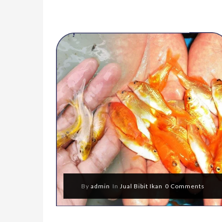
By
admin
In
Jual Bibit Ikan
0 Comments