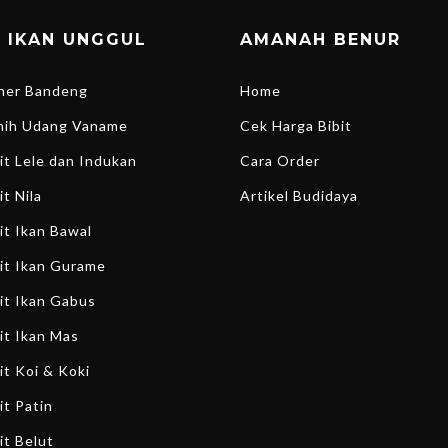
T IKAN UNGGUL
AMANAH BENUR
ener Bandeng
Home
enih Udang Vaname
Cek Harga Bibit
bit Lele dan Indukan
Cara Order
it Nila
Artikel Budidaya
bit Ikan Bawal
bit Ikan Gurame
bit Ikan Gabus
bit Ikan Mas
it Koi & Koki
it Patin
it Belut