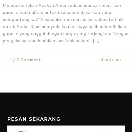
Menguntungkan Apakah Anda sedang mencari bibit ikan
gurame berkualitas untuk usaha budidaya ikan yang
menguntungkan? AmanahBenur.com adalah solusi terbaik
untuk Anda! Kami menyediakan berbagai pilihan benih ikan
gurame yang unggul dengan harga yang terjangkau. Dengan
pengalaman dan keahlian kami dalam dunia [...]
Read more
0 Comment
PESAN SEKARANG