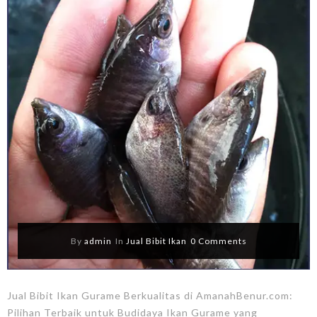
By
admin
In
Jual Bibit Ikan
0 Comments
Jual Bibit Ikan Gurame Berkualitas di AmanahBenur.com:
Pilihan Terbaik untuk Budidaya Ikan Gurame yang