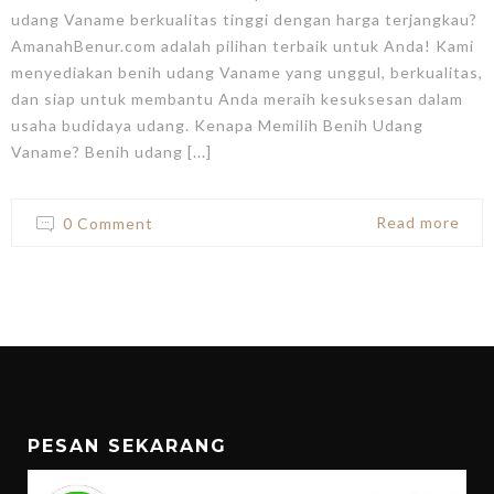
udang Vaname berkualitas tinggi dengan harga terjangkau?
AmanahBenur.com adalah pilihan terbaik untuk Anda! Kami
menyediakan benih udang Vaname yang unggul, berkualitas,
dan siap untuk membantu Anda meraih kesuksesan dalam
usaha budidaya udang. Kenapa Memilih Benih Udang
Vaname? Benih udang [...]
Read more
0 Comment
PESAN SEKARANG