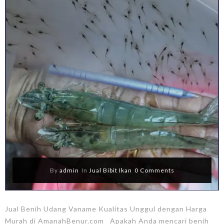
By
admin
In
Jual Bibit Ikan
0 Comments
Jual Benih Udang Vaname Kualitas Unggul dengan Harga
Murah di AmanahBenur.com Apakah Anda mencari benih