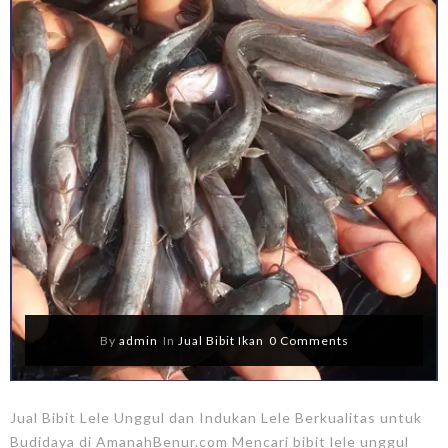
By
admin
In
Jual Bibit Ikan
0 Comments
Jual Bibit Lele Unggul dan Indukan Lele Berkualitas untuk
Budidaya di AmanahBenur.com Mencari bibit lele unggul