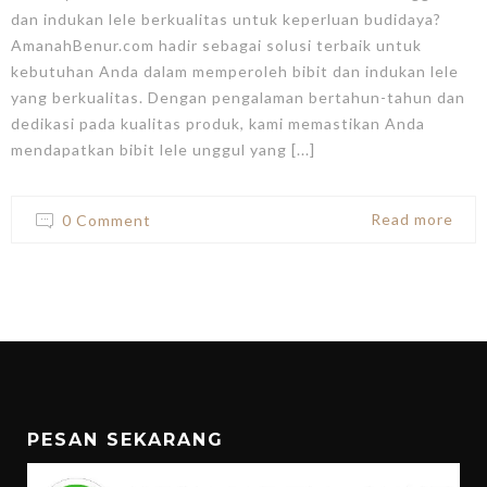
dan indukan lele berkualitas untuk keperluan budidaya?
AmanahBenur.com hadir sebagai solusi terbaik untuk
kebutuhan Anda dalam memperoleh bibit dan indukan lele
yang berkualitas. Dengan pengalaman bertahun-tahun dan
dedikasi pada kualitas produk, kami memastikan Anda
mendapatkan bibit lele unggul yang [...]
Read more
0 Comment
PESAN SEKARANG