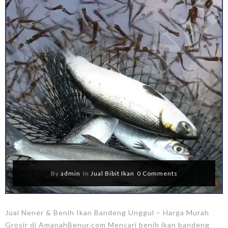
By
admin
In
Jual Bibit Ikan
0 Comments
Jual Nener & Benih Ikan Bandeng Unggul – Harga Murah
Grosir di AmanahBenur.com Mencari benih ikan bandeng