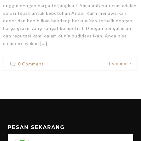
unggul dengan harga terjangkau? AmanahBenur.com adalah
solusi tepat untuk kebutuhan Anda! Kami menawarkan
nener dan benih ikan bandeng berkualitas terbaik dengan
harga grosir yang sangat kompetitif. Dengan pengalaman
dan reputasi kami dalam dunia budidaya ikan, Anda bisa
mempercayakan [...]
Read more
0 Comment
PESAN SEKARANG